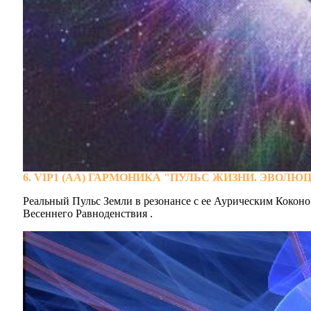
6. VIP1 (АА) ГАРМОНИКА "ПУЛЬС ЖИЗНИ. ЭВОЛЮ
Реальный Пульс Земли в резонансе с ее Аурическим Коконо
Весеннего Равноденствия .