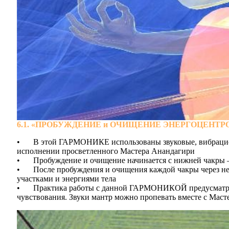
6.1. «ПРОБУЖДЕНИЕ и ОЧИЩЕНИЕ ЭНЕРГОЦЕНТР
•	В этой ГАРМОНИКЕ использованы звуковые, вибрационные способы нейроакустики совместно с пропеванием названия чакр и мантр для каждой их них в семикратном 
исполнении просветленного Мастера Анандагири

•	Пробуждение и очищение начинается с нижней чакры – Муладхара и поднимается последовательно вверх

•	После пробуждения и очищения каждой чакры через нее начинает беспрепятственно проходить энергия Кундалини, гармонично распределяясь между всеми сопряженными 
участками и энергиями тела

•	Практика работы с данной ГАРМОНИКОЙ предусматривает не только прослушивание, а также и визуализацию чакр, цветов, направленный на них фокус внимания и 
чувствования. Звуки мантр можно пропевать вместе с Мас