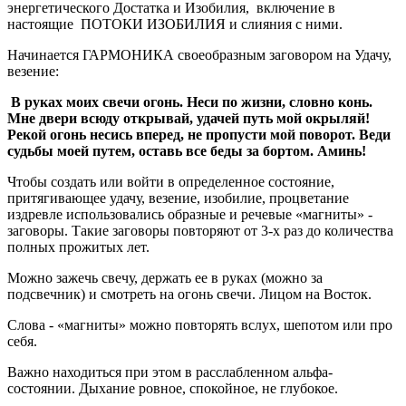
энергетического Достатка и Изобилия, включение в
настоящие ПОТОКИ ИЗОБИЛИЯ и слияния с ними.
Начинается ГАРМОНИКА своеобразным заговором на Удачу,
везение:
В руках моих свечи огонь. Неси по жизни, словно конь.
Мне двери всюду открывай, удачей путь мой окрыляй!
Рекой огонь несись вперед, не пропусти мой поворот. Веди
судьбы моей путем, оставь все беды за бортом. Аминь!
Чтобы создать или войти в определенное состояние,
притягивающее удачу, везение, изобилие, процветание
издревле использовались образные и речевые «магниты» -
заговоры. Такие заговоры повторяют от 3-х раз до количества
полных прожитых лет.
Можно зажечь свечу, держать ее в руках (можно за
подсвечник) и смотреть на огонь свечи. Лицом на Восток.
Слова - «магниты» можно повторять вслух, шепотом или про
себя.
Важно находиться при этом в расслабленном альфа-
состоянии. Дыхание ровное, спокойное, не глубокое.